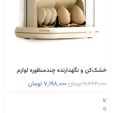
خشک‌کن و نگهدارنده چندمنظوره لوازم
آرایشی KAYUSO مدل Beauty Dry Box
۷,۴۶۴,۰۰۰
تومان
۷,۱۹۸,۰۰۰
تومان
– مناسب براش و بیوتی‌بلندر