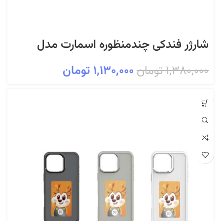
شارژر فندکی چندمنظوره اسمارت مدل
SC1 | شارژر فندکی 60W با کابل‌های
۱,۳۸۰,۰۰۰
تومان
۱,۱۳۰,۰۰۰
تومان
داخلی Type-C و Lightning