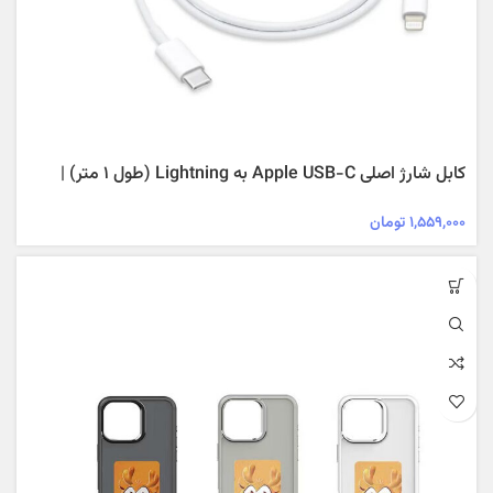
کابل شارژ اصلی Apple USB-C به Lightning (طول ۱ متر) |
شارژ سریع آیفون و آیپد
۱,۵۵۹,۰۰۰
تومان