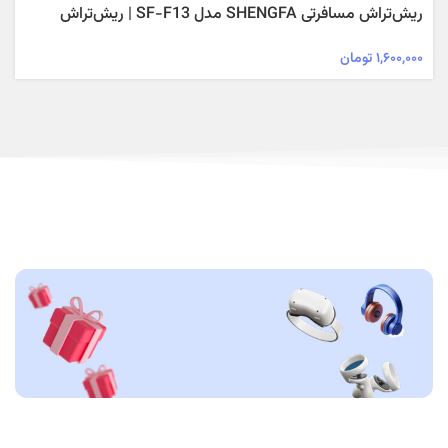
ریش‌تراش مسافرتی SHENGFA مدل SF-F13 | ریش‌تراش
کوچک قابل شارژ با کابل USB
۱,۶۰۰,۰۰۰
تومان
انتخاب از بین بهترینهای سایت مارکیز کالا